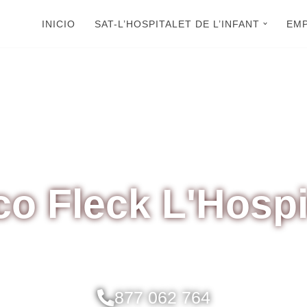
INICIO
SAT-L’HOSPITALET DE L’INFANT
EM
o Fleck L'Hospit
877 062 764