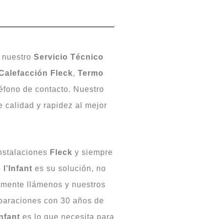
, nuestro
Servicio Técnico
Calefacción Fleck
,
Termo
éfono de contacto. Nuestro
 calidad y rapidez al mejor
instalaciones
Fleck
y siempre
l’Infant
es su solución, no
emente llámenos y nuestros
eparaciones con 30 años de
nfant
es lo que necesita para