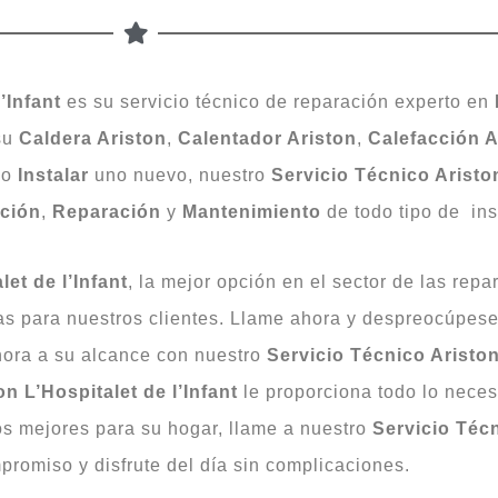
’Infant
es su servicio técnico de reparación experto en
su
Caldera Ariston
,
Calentador Ariston
,
Calefacción A
o
Instalar
uno nuevo, nuestro
Servicio Técnico Ariston
ación
,
Reparación
y
Mantenimiento
de todo tipo de in
et de l’Infant
, la mejor opción en el sector de las rep
s para nuestros clientes. Llame ahora y despreocúpese 
hora a su alcance con nuestro
Servicio Técnico Ariston 
n L’Hospitalet de l’Infant
le proporciona todo lo nece
os mejores para su hogar, llame a nuestro
Servicio Técn
promiso y disfrute del día sin complicaciones.