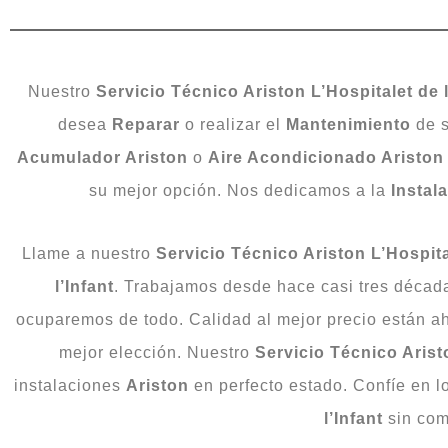
Nuestro
Servicio Técnico Ariston L’Hospitalet de l
desea
Reparar
o realizar el
Mantenimiento
de 
Acumulador Ariston
o
Aire Acondicionado Ariston
su mejor opción. Nos dedicamos a la
Instal
Llame a nuestro
Servicio Técnico Ariston L’Hospital
l’Infant
. Trabajamos desde hace casi tres década
ocuparemos de todo. Calidad al mejor precio están a
mejor elección. Nuestro
Servicio Técnico Aristo
instalaciones
Ariston
en perfecto estado. Confíe en l
l’Infant
sin com